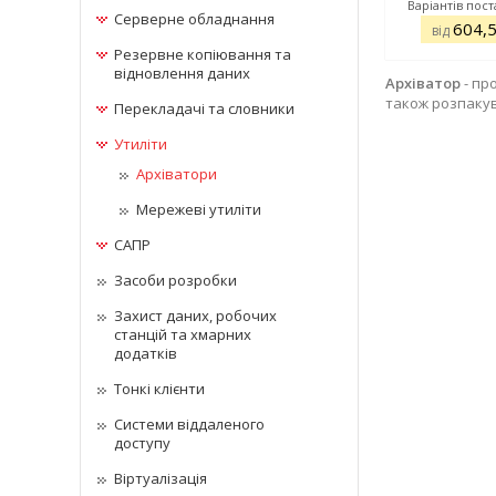
Варіантів пост
Серверне обладнання
604,
від
Резервне копіювання та
відновлення даних
Архіватор
- пр
також розпакув
Перекладачі та словники
Утиліти
Архіватори
Мережеві утиліти
САПР
Засоби розробки
Захист даних, робочих
станцій та хмарних
додатків
Тонкі клієнти
Системи віддаленого
доступу
Віртуалізація