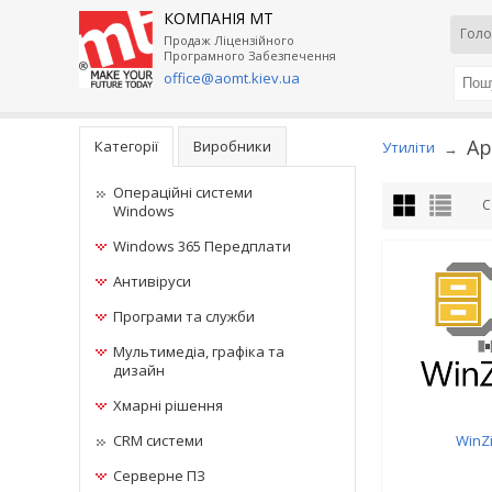
КОМПАНІЯ МТ
Голо
Продаж Ліцензійного
Програмного Забезпечення
office@aomt.kiev.ua
Ар
Категорії
Виробники
Утиліти
→
Операційні системи
С
Windows
Windows 365 Передплати
Антивіруси
Програми та служби
Мультимедіа, графіка та
дизайн
Хмарні рішення
CRM системи
WinZ
Серверне ПЗ