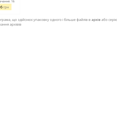
ачання: 16
56
грн
ограма, що здійснює упаковку одного і більше файлів в
архів
або серію
ання архівів