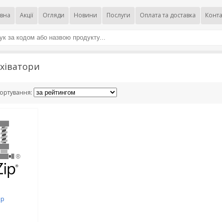
вна
Акції
Огляди
Новини
Послуги
Оплата та доставка
Конта
хіватори
ортування:
ip