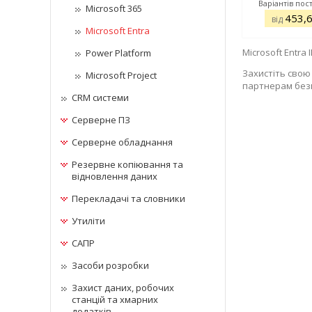
Варіантів пос
Microsoft 365
453,
від
Microsoft Entra
Microsoft Entra 
Power Platform
Захистіть свою
Microsoft Project
партнерам без
CRM системи
Серверне ПЗ
Серверне обладнання
Резервне копіювання та
відновлення даних
Перекладачі та словники
Утиліти
САПР
Засоби розробки
Захист даних, робочих
станцій та хмарних
додатків