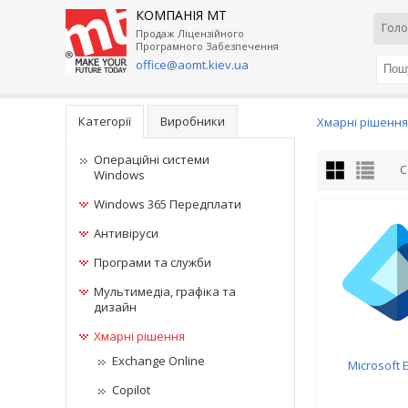
КОМПАНІЯ МТ
Голо
Продаж Ліцензійного
Програмного Забезпечення
office@aomt.kiev.ua
Категорії
Виробники
Хмарні рішення
Операційні системи
С
Windows
Windows 365 Передплати
Антивіруси
Програми та служби
Мультимедіа, графіка та
дизайн
Хмарні рішення
Exchange Online
Microsoft E
Copilot