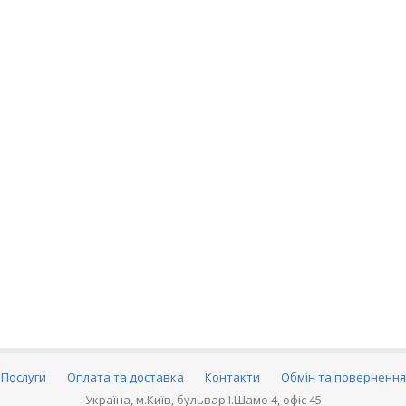
Послуги
Оплата та доставка
Контакти
Обмін та повернення
Україна, м.Київ, бульвар І.Шамо 4, офіс 45