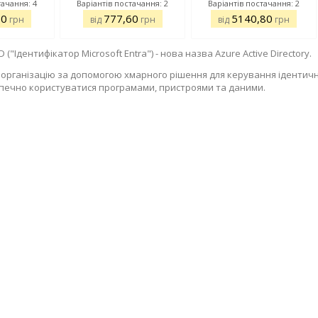
тачання: 4
Варіантів постачання: 2
Варіантів постачання: 2
60
777,60
5140,80
грн
від
грн
від
грн
ID ("Ідентифікатор Microsoft Entra") - нова назва Azure Active Directory.
 організацію за допомогою хмарного рішення для керування ідентично
печно користуватися програмами, пристроями та даними.