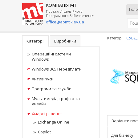
КОМПАНІЯ МТ
Голо
Продаж Ліцензійного
Програмного Забезпечення
office@aomt.kiev.ua
СУБД
Категорії:
Категорії
Виробники
Операційні системи
Windows
Windows 365 Передплати
Антивіруси
Програми та служби
Мультимедіа, графіка та
дизайн
Хмарні рішення
Варіанти по
Exchange Online
Copilot
Для бізнесу