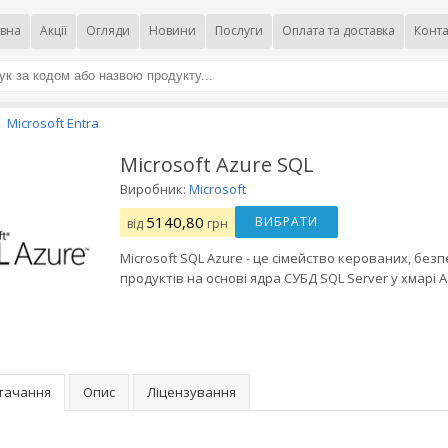
вна
Акції
Огляди
Новини
Послуги
Оплата та доставка
Конта
Microsoft Entra
,
Microsoft Azure SQL
Виробник:
Microsoft
5140,80
ВИБРАТИ
від
грн
Microsoft SQL Azure - це сімейство керованих, без
продуктів на основі ядра СУБД SQL Server у хмарі A
стачання
Опис
Ліцензування