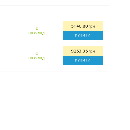
5140,80
грн
Є
на складі
КУПИТИ
9253,35
грн
Є
на складі
КУПИТИ