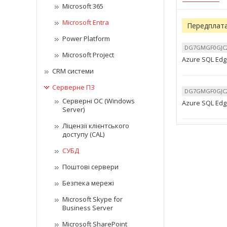
Microsoft 365
Microsoft Entra
Передплата
Power Platform
DG7GMGF0GJC2
Microsoft Project
Azure SQL Edge
CRM системи
Серверне ПЗ
DG7GMGF0GJC2
Серверні ОС (Windows
Azure SQL Edge
Server)
Ліцензії клієнтського
доступу (CAL)
СУБД
Поштові сервери
Безпека мережі
Microsoft Skype for
Business Server
Microsoft SharePoint