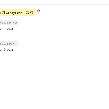
 (Ліцензування CSP)
_0003_P1Y_A
 - 1 year
_0001_P3Y_T
 - 3 year