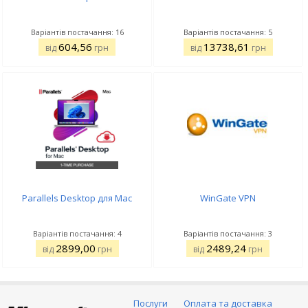
Варіантів постачання: 16
Варіантів постачання: 5
604,56
13738,61
від
грн
від
грн
Parallels Desktop для Mac
WinGate VPN
Варіантів постачання: 4
Варіантів постачання: 3
2899,00
2489,24
від
грн
від
грн
Послуги
Оплата та доставка