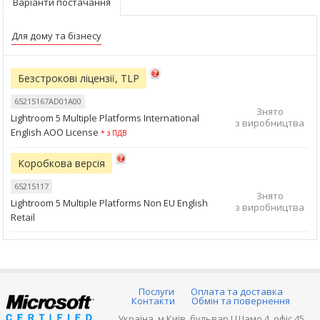
Варіанти постачання
Для дому та бізнесу
Безстрокові ліцензії, TLP
65215167AD01A00
Знято
Lightroom 5 Multiple Platforms International
з виробництва
English AOO License
* з ПДВ
Коробкова версія
65215117
Знято
Lightroom 5 Multiple Platforms Non EU English
з виробництва
Retail
Послуги
Оплата та доставка
Контакти
Обмін та повернення
Україна, м.Київ, бульвар І.Шамо 4, офіс 45