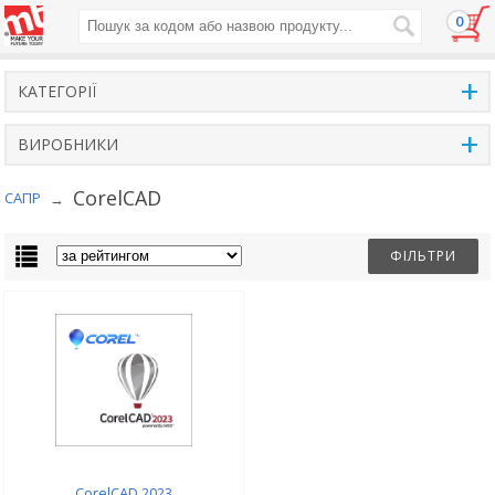
0
+
КАТЕГОРІЇ
+
ВИРОБНИКИ
CorelCAD
САПР
→
ФІЛЬТРИ
CorelCAD 2023