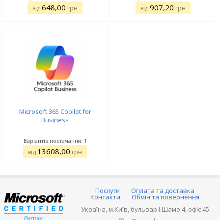
648,00
907,20
від
грн
від
грн
Microsoft 365 Copilot for
Business
Варіантів постачання: 1
13608,00
від
грн
Послуги
Оплата та доставка
Контакти
Обмін та повернення
Україна, м.Київ, бульвар І.Шамо 4, офіс 45