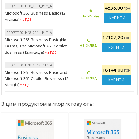
CFQ7TTC0LH18_0001_P1Y_A
4536,00
грн
Є
Microsoft 365 Business Basic (12
на складі
КУПИТИ
місяців)
* з ПДВ
CFQ7TTC0LH18_001L_P1Y_A
17107,20
грн
Microsoft 365 Business Basic (No
Є
на складі
Teams) and Microsoft 365 Copilot
КУПИТИ
Business (12 місяців)
* з ПДВ
CFQ7TTC0LH18_001K_P1Y_A
18144,00
грн
Microsoft 365 Business Basic and
Є
на складі
Microsoft 365 Copilot Business (12
КУПИТИ
місяців)
* з ПДВ
З цим продуктом використовують: