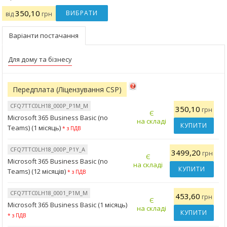
350,10
ВИБРАТИ
від
грн
Варіанти постачання
Для дому та бізнесу
Передплата (Ліцензування CSP)
CFQ7TTC0LH18_000P_P1M_M
350,10
грн
Є
Microsoft 365 Business Basic (no
на складі
КУПИТИ
Teams) (1 місяць)
* з ПДВ
CFQ7TTC0LH18_000P_P1Y_A
3499,20
грн
Є
Microsoft 365 Business Basic (no
на складі
КУПИТИ
Teams) (12 місяців)
* з ПДВ
CFQ7TTC0LH18_0001_P1M_M
453,60
грн
Є
Microsoft 365 Business Basic (1 місяць)
на складі
КУПИТИ
* з ПДВ