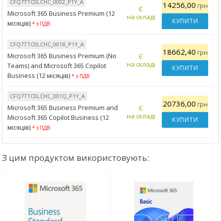
CFQ7TTC0LCHC_0002_P1Y_A
14256,00
грн
Є
Microsoft 365 Business Premium (12
на складі
КУПИТИ
місяців)
* з ПДВ
CFQ7TTC0LCHC_001R_P1Y_A
18662,40
грн
Microsoft 365 Business Premium (No
Є
на складі
Teams) and Microsoft 365 Copilot
КУПИТИ
Business (12 місяців)
* з ПДВ
CFQ7TTC0LCHC_001Q_P1Y_A
20736,00
грн
Microsoft 365 Business Premium and
Є
на складі
Microsoft 365 Copilot Business (12
КУПИТИ
місяців)
* з ПДВ
З цим продуктом використовують: