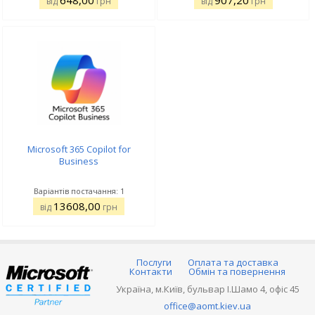
648,00
907,20
від
грн
від
грн
Microsoft 365 Copilot for
Business
Варіантів постачання: 1
13608,00
від
грн
Послуги
Оплата та доставка
Контакти
Обмін та повернення
Україна, м.Київ, бульвар І.Шамо 4, офіс 45
office@aomt.kiev.ua