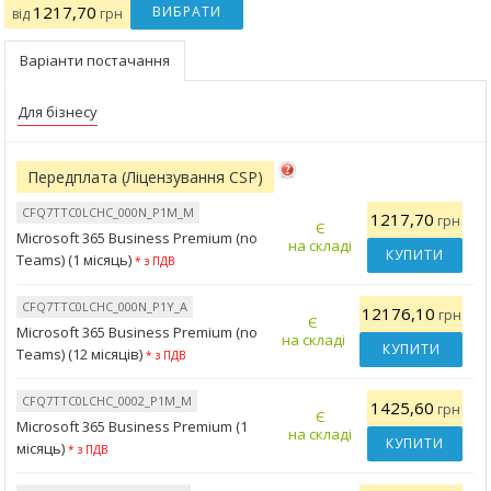
1217,70
ВИБРАТИ
від
грн
Варіанти постачання
Для бізнесу
Передплата (Ліцензування CSP)
CFQ7TTC0LCHC_000N_P1M_M
1217,70
грн
Є
Microsoft 365 Business Premium (no
на складі
КУПИТИ
Teams) (1 місяць)
* з ПДВ
CFQ7TTC0LCHC_000N_P1Y_A
12176,10
грн
Є
Microsoft 365 Business Premium (no
на складі
КУПИТИ
Teams) (12 місяців)
* з ПДВ
CFQ7TTC0LCHC_0002_P1M_M
1425,60
грн
Є
Microsoft 365 Business Premium (1
на складі
КУПИТИ
місяць)
* з ПДВ