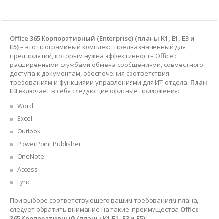
Office 365 Корпоративн
ый (
Enterprise
)
(планы K1, E1, Е3 и
E5)
– это программный комплекс, предназначенный для
предприятий, которым нужна эффективность Office с
расширенными службами обмена сообщениями, совместного
доступа к документам, обеспечения соответствия
требованиям и функциями управлениями для ИТ-отдела.
План
ЕЗ
включает в себя следующие офисные приложения:
Word
Excel
Outlook
PowerPoint Publisher
OneNote
Access
Lync
При выборе соответствующего вашим требованиям плана,
следует обратить внимание на такие преимущества
Office
365 Корпоративный
(
планы K1,E1, Е3 и E5)
: